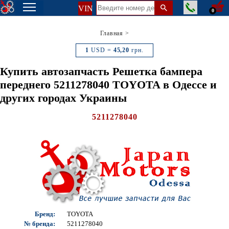
VIN
0
Главная
>
1
USD =
45,20
грн.
Купить автозапчасть Решетка бампера
переднего 5211278040 TOYOTA в Одессе и
других городах Украины
5211278040
Бренд:
TOYOTA
№ бренда:
5211278040