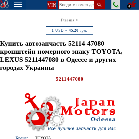
VIN
0
Главная
>
1
USD =
45,20
грн.
Купить автозапчасть 52114-47080
кронштейн номерного знаку TOYOTA,
LEXUS 5211447080 в Одессе и других
городах Украины
5211447080
Бренд:
TOYOTA