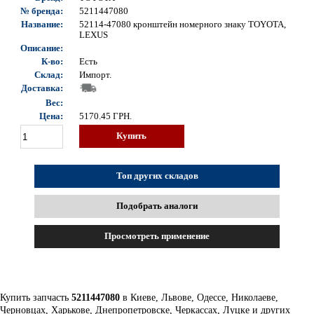
№ бренда:
5211447080
Название:
52114-47080 кронштейн номерного знаку TOYOTA,
LEXUS
Описание:
К-во:
Есть
Склад:
Импорт.
Доставка:
Вес:
Цена:
5170.45
ГРН.
Купить
Топ других складов
Подобрать аналоги
Просмотреть применение
Купить запчасть
5211447080
в Киеве, Львове, Одессе, Николаеве,
Черновцах, Харькове, Днепропетровске, Черкассах, Луцке и других