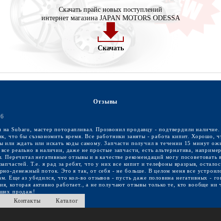
Скачать прайс новых поступлений
интернет магазина JAPAN MOTORS ODESSA
Скачать
Отзывы
16
 на Subaru, мастер поторапливал. Прозвонил продавцу - подтвердили наличие.
ик, что бы съэкономить время. Все работники заняты - работа кипит. Хорошо, ч
ы или ждать или искать коды самому. Запчасти получил в течении 15 минут ож
все реально в наличии, даже не простые запчасти, есть альтернатива, наприме
л. Перечитал негативные отзывы и в качестве рекомендаций могу посоветовать 
апчастей. Т.е. я рад за ребят, что у них все кипит и телефоны вразрыв, остало
рно-денежный поток. Это я так, от себя - не больше. В целом меня все устроил
м. Еще аз убедился, что кол-во отзывов - пусть даже половина негативных - го
я, которая активно работает., а не получают отзывы только те, кто вообще ни 
оших продаж!
Контакты
Каталог