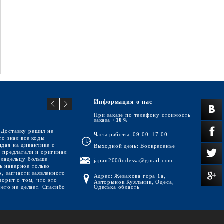
Информация о нас
При заказе по телефону стоимость
заказа
+10%
 Доставку решил не
Часы работы: 09:00–17:00
то знал все коды
идая на диванчике с
Выходной день: Воскресенье
р предлагали и оригинал
владельцу больше
japan2008odessa@gmail.com
сь наверное только
о, запчасти заявленного
Адрес: Жевахова гора 1а,
ворит о том, что это
Авторынок Куяльник, Одеса,
чего не делает. Спасибо
Одеська область