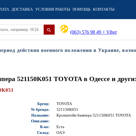
ЛАТА
ДОСТАВКА
УСЛОВИЯ РАБОТЫ
ПОМОЩЬ
КОНТАКТЫ
(063) 576 98 49 + Viber
иод действия военного положения в Украине, возможн
пера 521150K051 TOYOTA в Одессе и други
0K051
Бренд:
TOYOTA
№ бренда:
521150K051
Название:
Кронштейн бампера 521150K051 TOYOTA
Описание:
К-во:
Есть
Склад:
OAЭ