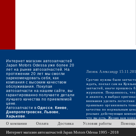
Интернет магазин автозапчастей
Japan Motors Odessa уже более 20
лет на рынке автозапчастей. На
Лизюк Александр 15.11.20
протяжении 20 лет мы смогли
зарекомендовать себя, как
Срочно нужны были запчасти
компания с высоким качеством
ждать, поехал сам на Куяльн
обслуживания. Покупая
запчастей, иначе пришлось б
автозапчасти на нашем сайте, вы
журналом. Понравилось, что 
гарантированно получаете детали
и аналоги, я выбрал оригина
лучшего качества по приемлемой
внимания уделить логистики з
цене.
правильно организовать това
Автозапчасти в
Одессе
,
Киеве
,
качества по нормальным цена
Днепропетровске
,
Львове
,
реально действующая компани
Харькове
.
что вы есть. Желаю вам хор
О компании
Оплата
Доставка
Условия работы
Помощь
Интернет магазин автозапчастей
Japan Motors Odessa 1995 - 2018