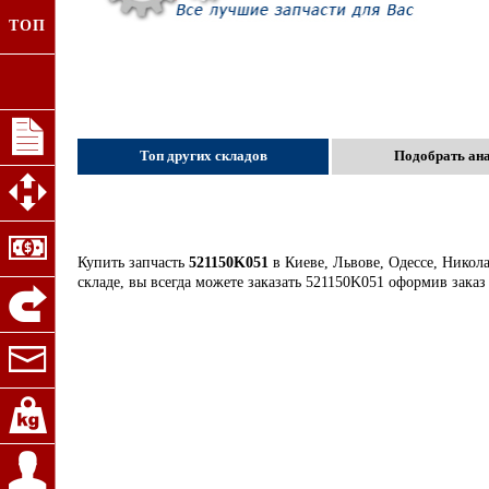
ТОП
Топ других складов
Подобрать ан
Купить запчасть
521150K051
в Киеве, Львове, Одессе, Никол
складе, вы всегда можете заказать 521150K051 оформив заказ