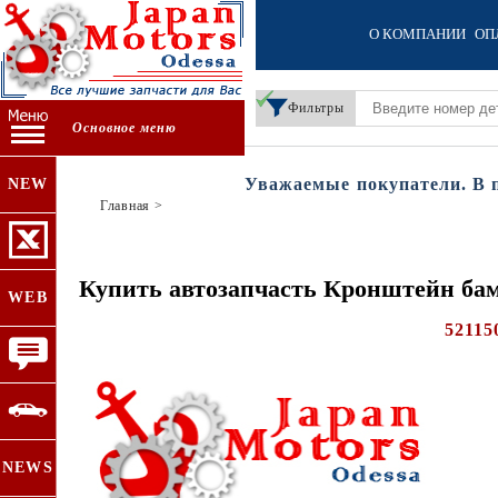
О КОМПАНИИ
ОП
Фильтры
Основное меню
Уважаемые покупатели. В пер
NEW
Главная
>
Купить автозапчасть Кронштейн бам
WEB
52115
NEWS