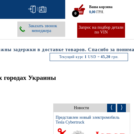
Ваша корзина
|
0,00
ГРН.
0
Заказать звонок
Запрос на подбор детали
менеджера
по VIN
ы задержки в доставке товаров. Спасибо за понимани
Текущий курс
1
USD =
45,20
грн.
х городах Украины
⟨
⟩
Новости
Представлен новый электромобиль
Tesla Cybertruck