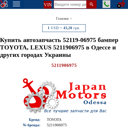
VIN
0
Главная
>
1
USD =
45,20
грн.
Купить автозапчасть 52119-06975 бампер
TOYOTA, LEXUS 5211906975 в Одессе и
других городах Украины
5211906975
Бренд:
TOYOTA
№ бренда:
5211906975