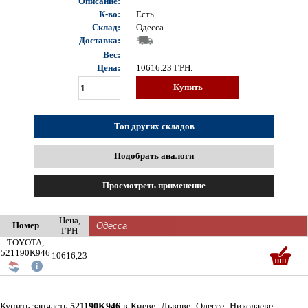
Описание:
К-во:
Есть
Склад:
Одесса.
Доставка:
Вес:
Цена:
10616.23
ГРН.
Купить
Топ других складов
Подобрать аналоги
Просмотреть применение
Цена,
Номер
ГРН
TOYOTA,
521190K946
10616,23
Купить запчасть
521190K946
в Киеве, Львове, Одессе, Николаеве,