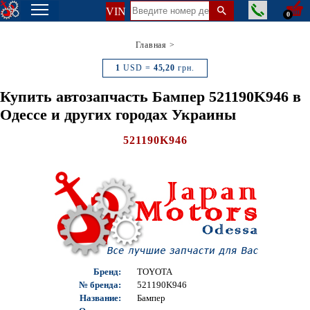
VIN
0
Главная
>
1
USD =
45,20
грн.
Купить автозапчасть Бампер 521190K946 в
Одессе и других городах Украины
521190K946
Бренд:
TOYOTA
№ бренда:
521190K946
Название:
Бампер