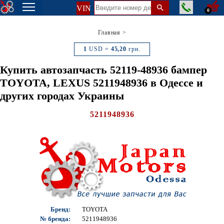
VIN
0
Главная
>
1
USD =
45,20
грн.
Купить автозапчасть 52119-48936 бампер
TOYOTA, LEXUS 5211948936 в Одессе и
других городах Украины
5211948936
Бренд:
TOYOTA
№ бренда:
5211948936