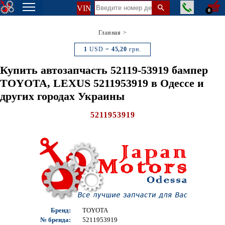
VIN
0
Главная
>
1
USD =
45,20
грн.
Купить автозапчасть 52119-53919 бампер
TOYOTA, LEXUS 5211953919 в Одессе и
других городах Украины
5211953919
Бренд:
TOYOTA
№ бренда:
5211953919