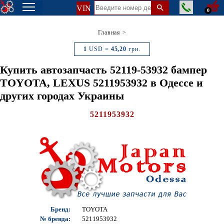
VIN
0
Главная
>
1
USD =
45,20
грн.
Купить автозапчасть 52119-53932 бампер
TOYOTA, LEXUS 5211953932 в Одессе и
других городах Украины
5211953932
Бренд:
TOYOTA
№ бренда:
5211953932