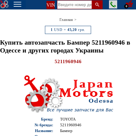
VIN
0
Главная
>
1
USD =
45,20
грн.
Купить автозапчасть Бампер 5211960946 в
Одессе и других городах Украины
5211960946
Бренд:
TOYOTA
№ бренда:
5211960946
Название:
Бампер