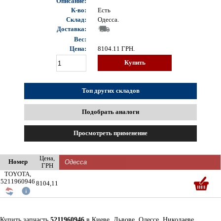
Описание:
К-во:
Есть
Склад:
Одесса.
Доставка:
Вес:
Цена:
8104.11
ГРН.
Купить
Топ других складов
Подобрать аналоги
Просмотреть применение
Цена,
Номер
ГРН
TOYOTA,
5211960946
8104,11
Купить запчасть
5211960946
в Киеве, Львове, Одессе, Николаеве,