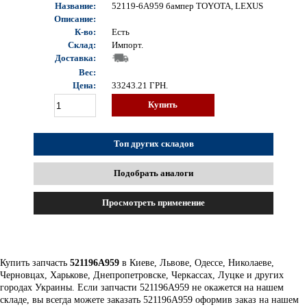
Название:
52119-6A959 бампер TOYOTA, LEXUS
Описание:
К-во:
Есть
Склад:
Импорт.
Доставка:
Вес:
Цена:
33243.21
ГРН.
Купить
Топ других складов
Подобрать аналоги
Просмотреть применение
Купить запчасть
521196A959
в Киеве, Львове, Одессе, Николаеве,
Черновцах, Харькове, Днепропетровске, Черкассах, Луцке и других
городах Украины. Если запчасти 521196A959 не окажется на нашем
складе, вы всегда можете заказать 521196A959 оформив заказ на нашем