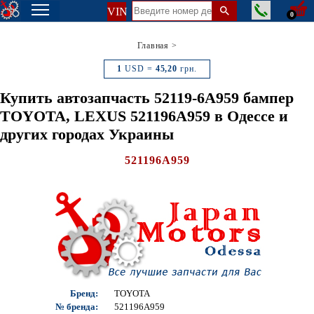
VIN
0
Главная
>
1
USD =
45,20
грн.
Купить автозапчасть 52119-6A959 бампер
TOYOTA, LEXUS 521196A959 в Одессе и
других городах Украины
521196A959
Бренд:
TOYOTA
№ бренда:
521196A959