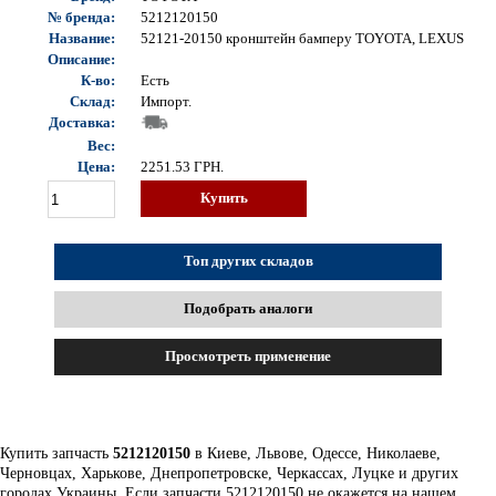
№ бренда:
5212120150
Название:
52121-20150 кронштейн бамперу TOYOTA, LEXUS
Описание:
К-во:
Есть
Склад:
Импорт.
Доставка:
Вес:
Цена:
2251.53
ГРН.
Купить
Топ других складов
Подобрать аналоги
Просмотреть применение
Купить запчасть
5212120150
в Киеве, Львове, Одессе, Николаеве,
Черновцах, Харькове, Днепропетровске, Черкассах, Луцке и других
городах Украины. Если запчасти 5212120150 не окажется на нашем