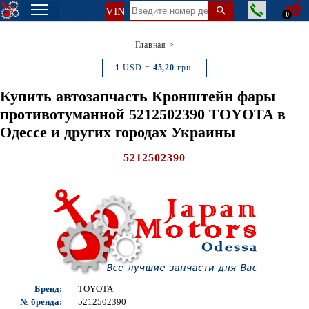
VIN
0
Главная
>
1
USD =
45,20
грн.
Купить автозапчасть Кронштейн фары
противотуманной 5212502390 TOYOTA в
Одессе и других городах Украины
5212502390
Бренд:
TOYOTA
№ бренда:
5212502390