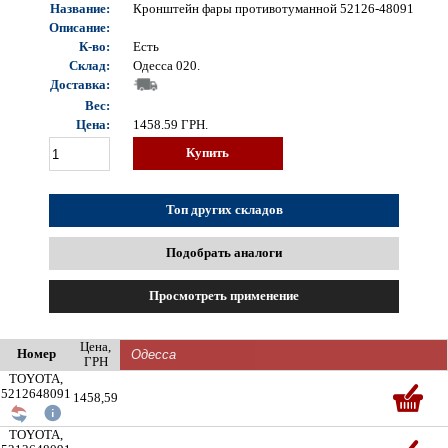
Название:
Кронштейн фары противотуманной 52126-48091
Описание:
К-во:
Есть
Склад:
Одесса 020.
Доставка:
Вес:
Цена:
1458.59
ГРН.
Купить
Топ других складов
Подобрать аналоги
Просмотреть применение
Цена,
Номер
ГРН
TOYOTA,
5212648091
1458,59
TOYOTA,