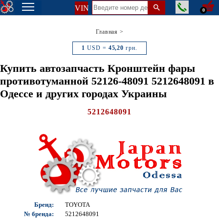
VIN
0
Главная
>
1
USD =
45,20
грн.
Купить автозапчасть Кронштейн фары
противотуманной 52126-48091 5212648091 в
Одессе и других городах Украины
5212648091
Бренд:
TOYOTA
№ бренда:
5212648091