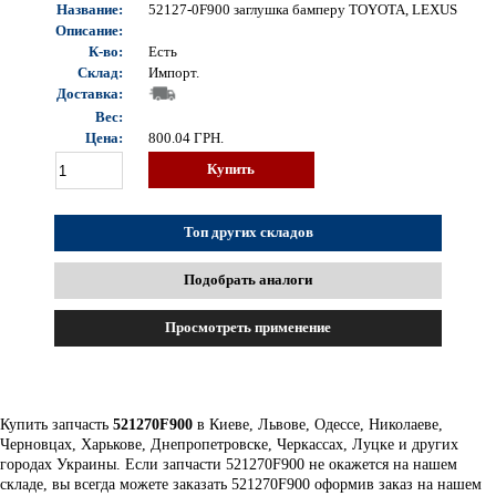
Название:
52127-0F900 заглушка бамперу TOYOTA, LEXUS
Описание:
К-во:
Есть
Склад:
Импорт.
Доставка:
Вес:
Цена:
800.04
ГРН.
Купить
Топ других складов
Подобрать аналоги
Просмотреть применение
Купить запчасть
521270F900
в Киеве, Львове, Одессе, Николаеве,
Черновцах, Харькове, Днепропетровске, Черкассах, Луцке и других
городах Украины. Если запчасти 521270F900 не окажется на нашем
складе, вы всегда можете заказать 521270F900 оформив заказ на нашем