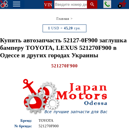
VIN
0
Главная
>
1
USD =
45,20
грн.
Купить автозапчасть 52127-0F900 заглушка
бамперу TOYOTA, LEXUS 521270F900 в
Одессе и других городах Украины
521270F900
Бренд:
TOYOTA
№ бренда:
521270F900