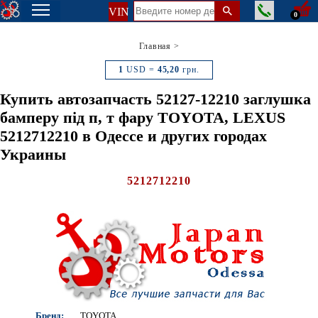
VIN
0
Главная
>
1
USD =
45,20
грн.
Купить автозапчасть 52127-12210 заглушка
бамперу під п, т фару TOYOTA, LEXUS
5212712210 в Одессе и других городах
Украины
5212712210
Бренд:
TOYOTA