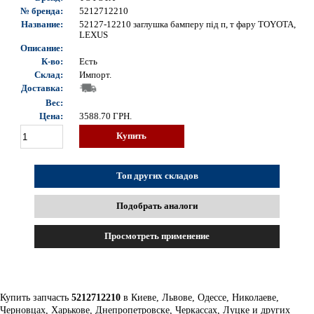
№ бренда:
5212712210
Название:
52127-12210 заглушка бамперу під п, т фару TOYOTA,
LEXUS
Описание:
К-во:
Есть
Склад:
Импорт.
Доставка:
Вес:
Цена:
3588.70
ГРН.
Купить
Топ других складов
Подобрать аналоги
Просмотреть применение
Купить запчасть
5212712210
в Киеве, Львове, Одессе, Николаеве,
Черновцах, Харькове, Днепропетровске, Черкассах, Луцке и других