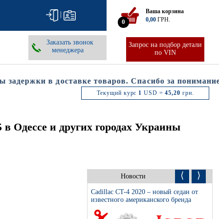
Ваша корзина
|
0,00
ГРН.
0
Заказать звонок
Запрос на подбор детали
менеджера
по VIN
адержки в доставке товаров. Спасибо за понимание.
Текущий курс
1
USD =
45,20
грн.
 в Одессе и других городах Украины
⟨
⟩
Новости
Cadillac CT-4 2020 – новый седан от
известного американского бренда