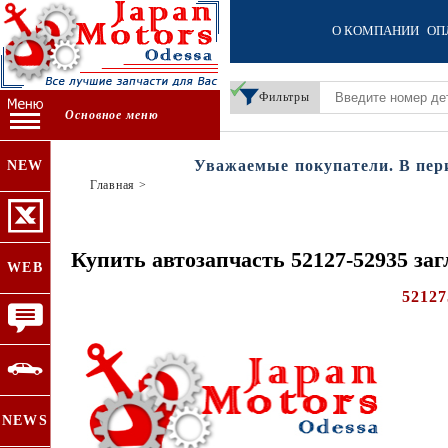
О КОМПАНИИ
ОП
Фильтры
Основное меню
Уважаемые покупатели. В период
NEW
Главная
>
Купить автозапчасть 52127-52935 з
WEB
52127
NEWS