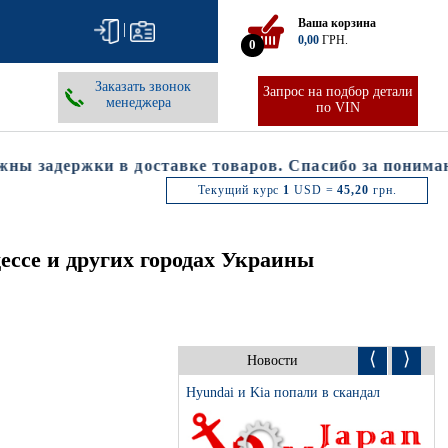
Ваша корзина
|
0,00
ГРН.
0
Заказать звонок
Запрос на подбор детали
менеджера
по VIN
 задержки в доставке товаров. Спасибо за понимание
Текущий курс
1
USD =
45,20
грн.
ессе и других городах Украины
⟨
⟩
Новости
Hyundai и Kia попали в скандал