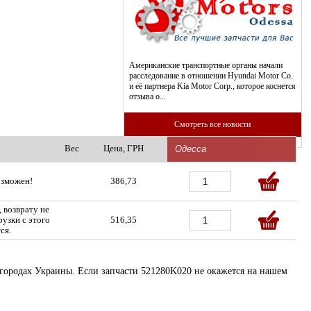
Американские транспортные органы начали
расследование в отношении Hyundai Motor Co.
и её партнера Kia Motor Corp., которое коснется
отзыва о...
Смотреть все новости
Вес
Цена, ГРН
озможен!
386,73
, возврату не
рузки с этого
516,35
ся.
х городах Украины. Если запчасти 521280K020 не окажется на нашем