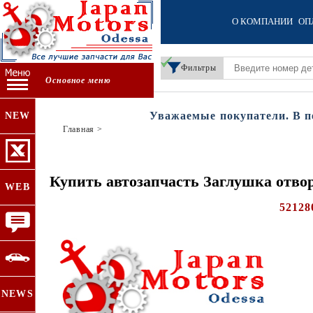
О КОМПАНИИ
ОП
Фильтры
Основное меню
Уважаемые покупатели. В пери
NEW
Главная
>
Купить автозапчасть Заглушка отвор
WEB
52128
NEWS