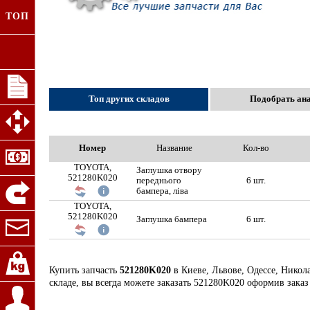
ТОП
Топ других складов
Подобрать ан
Номер
Название
Кол-во
TOYOTA,
Заглушка отвору
521280K020
переднього
6 шт.
бампера, ліва
TOYOTA,
521280K020
Заглушка бампера
6 шт.
Купить запчасть
521280K020
в Киеве, Львове, Одессе, Никол
складе, вы всегда можете заказать 521280K020 оформив заказ