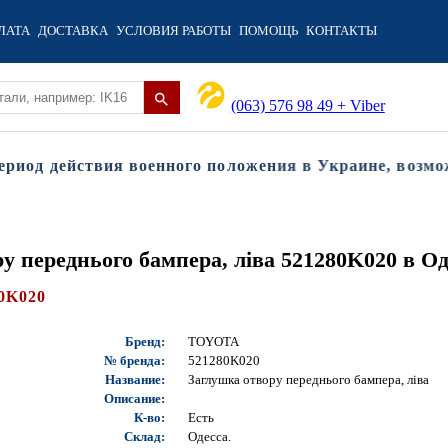
ЛАТА
ДОСТАВКА
УСЛОВИЯ РАБОТЫ
ПОМОЩЬ
КОНТАКТЫ
(063) 576 98 49 + Viber
од действия военного положения в Украине, возможны
у переднього бампера, ліва 521280K020 в Од
0K020
Бренд:
TOYOTA
№ бренда:
521280K020
Название:
Заглушка отвору переднього бампера, ліва
Описание:
К-во:
Есть
Склад:
Одесса.