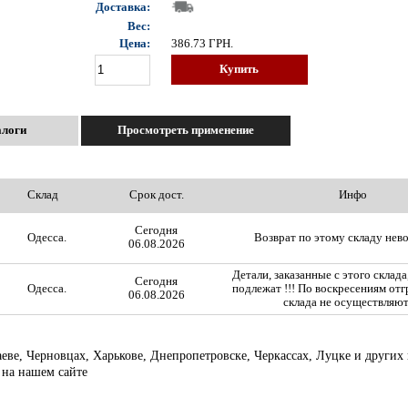
Доставка:
Вес:
Цена:
386.73
ГРН.
Купить
алоги
Просмотреть применение
Склад
Срок дост.
Инфо
Сегодня
Одесса.
Возврат по этому складу нев
06.08.2026
Детали, заказанные с этого склада
Сегодня
Одесса.
подлежат !!! По воскресениям отг
06.08.2026
склада не осуществляют
аеве, Черновцах, Харькове, Днепропетровске, Черкассах, Луцке и други
 на нашем сайте