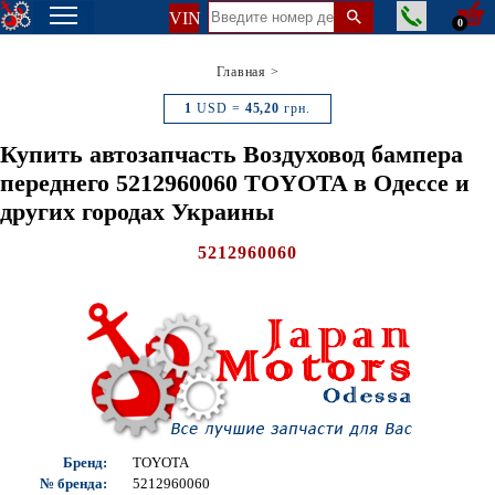
VIN
0
Главная
>
1
USD =
45,20
грн.
Купить автозапчасть Воздуховод бампера
переднего 5212960060 TOYOTA в Одессе и
других городах Украины
5212960060
Бренд:
TOYOTA
№ бренда:
5212960060