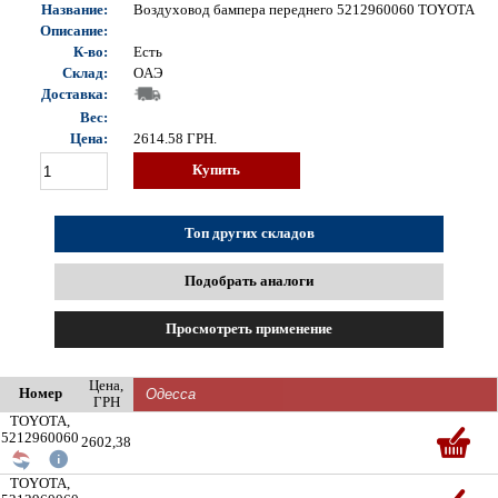
Название:
Воздуховод бампера переднего 5212960060 TOYOTA
Описание:
К-во:
Есть
Склад:
OAЭ
Доставка:
Вес:
Цена:
2614.58
ГРН.
Купить
Топ других складов
Подобрать аналоги
Просмотреть применение
Цена,
Номер
ГРН
TOYOTA,
5212960060
2602,38
TOYOTA,