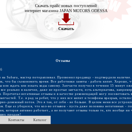
Скачать прайс новых поступлений
интернет магазина JAPAN MOTORS ODESSA
Скачать
Отзывы
16
 на Subaru, мастер поторапливал. Прозвонил продавцу - подтвердили наличие.
ик, что бы съэкономить время. Все работники заняты - работа кипит. Хорошо, ч
ы или ждать или искать коды самому. Запчасти получил в течении 15 минут ож
все реально в наличии, даже не простые запчасти, есть альтернатива, наприме
л. Перечитал негативные отзывы и в качестве рекомендаций могу посоветовать 
апчастей. Т.е. я рад за ребят, что у них все кипит и телефоны вразрыв, остало
рно-денежный поток. Это я так, от себя - не больше. В целом меня все устроил
м. Еще аз убедился, что кол-во отзывов - пусть даже половина негативных - го
я, которая активно работает., а не получают отзывы только те, кто вообще ни 
оших продаж!
Контакты
Каталог