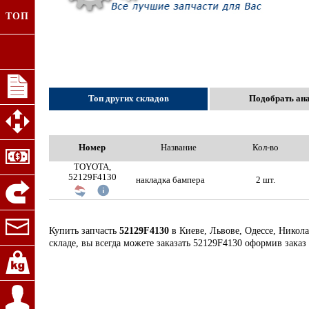
ТОП
Топ других складов
Подобрать ан
Номер
Название
Кол-во
TOYOTA,
52129F4130
накладка бампера
2 шт.
Купить запчасть
52129F4130
в Киеве, Львове, Одессе, Никол
складе, вы всегда можете заказать 52129F4130 оформив заказ