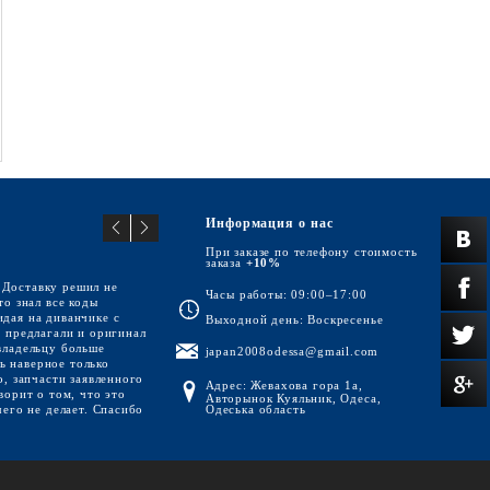
Информация о нас
При заказе по телефону стоимость
заказа
+10%
 Доставку решил не
Часы работы: 09:00–17:00
то знал все коды
идая на диванчике с
Выходной день: Воскресенье
р предлагали и оригинал
владельцу больше
japan2008odessa@gmail.com
сь наверное только
о, запчасти заявленного
Адрес: Жевахова гора 1а,
ворит о том, что это
Авторынок Куяльник, Одеса,
чего не делает. Спасибо
Одеська область