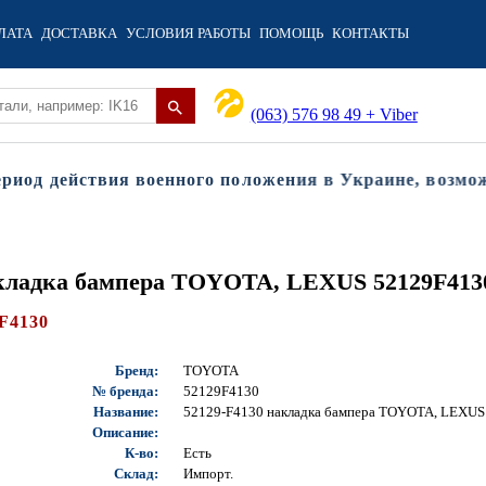
ЛАТА
ДОСТАВКА
УСЛОВИЯ РАБОТЫ
ПОМОЩЬ
КОНТАКТЫ
(063) 576 98 49 + Viber
од действия военного положения в Украине, возможны
акладка бампера TOYOTA, LEXUS 52129F4130
F4130
Бренд:
TOYOTA
№ бренда:
52129F4130
Название:
52129-F4130 накладка бампера TOYOTA, LEXUS
Описание:
К-во:
Есть
Склад:
Импорт.