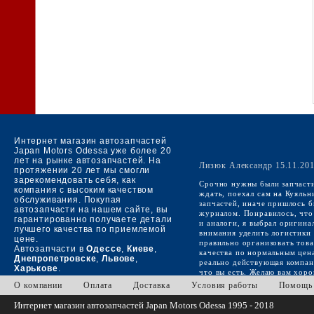
Интернет магазин автозапчастей
Japan Motors Odessa уже более 20
лет на рынке автозапчастей. На
Лизюк Александр 15.11.20
протяжении 20 лет мы смогли
зарекомендовать себя, как
Срочно нужны были запчасти
компания с высоким качеством
ждать, поехал сам на Куяльн
обслуживания. Покупая
запчастей, иначе пришлось б
автозапчасти на нашем сайте, вы
журналом. Понравилось, что 
гарантированно получаете детали
и аналоги, я выбрал оригина
лучшего качества по приемлемой
внимания уделить логистики з
цене.
правильно организовать това
Автозапчасти в
Одессе
,
Киеве
,
качества по нормальным цена
Днепропетровске
,
Львове
,
реально действующая компани
Харькове
.
что вы есть. Желаю вам хор
О компании
Оплата
Доставка
Условия работы
Помощь
Интернет магазин автозапчастей
Japan Motors Odessa 1995 - 2018