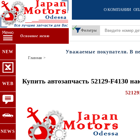
О КОМПАНИИ
ОП
Фильтры
Основное меню
Уважаемые покупатели. В пери
NEW
Главная
>
Купить автозапчасть 52129-F4130 н
WEB
52129
NEWS