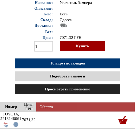
Название:
Усилитель бампера
Описание:
К-во:
Есть
Склад:
Одесса.
Доставка:
Вес:
Цена:
7071.32
ГРН.
Купить
Топ других складов
Подобрать аналоги
Просмотреть применение
Цена,
Номер
ГРН
TOYOTA,
5213148061
7071,32