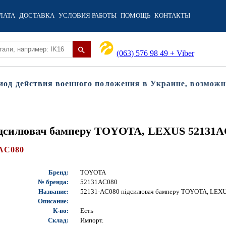
ЛАТА
ДОСТАВКА
УСЛОВИЯ РАБОТЫ
ПОМОЩЬ
КОНТАКТЫ
(063) 576 98 49 + Viber
 действия военного положения в Украине, возможны з
ідсилювач бамперу TOYOTA, LEXUS 52131AC
AC080
Бренд:
TOYOTA
№ бренда:
52131AC080
Название:
52131-AC080 підсилювач бамперу TOYOTA, LEX
Описание:
К-во:
Есть
Склад:
Импорт.