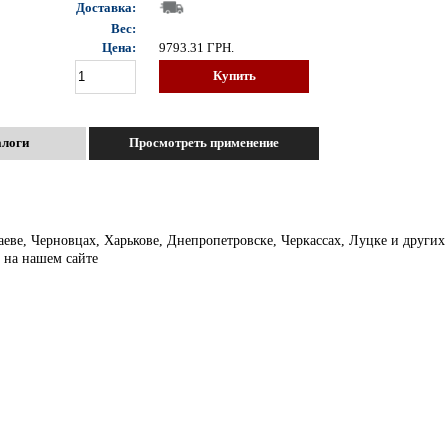
Доставка:
Вес:
Цена:
9793.31
ГРН.
Купить
алоги
Просмотреть применение
аеве, Черновцах, Харькове, Днепропетровске, Черкассах, Луцке и други
з на нашем сайте