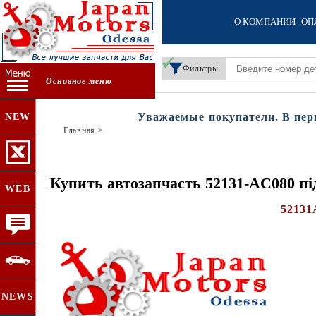
О КОМПАНИИ
ОП
Фильтры
Основное меню
Уважаемые покупатели. В период
NEW
Главная
>
Купить автозапчасть 52131-AC080 п
WEB
52131
NEWS