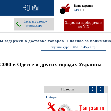
Ваша корзина
|
0,00
ГРН.
0
Заказать звонок
Запрос на подбор детали
менеджера
по VIN
адержки в доставке товаров. Спасибо за понимание.
Текущий курс
1
USD =
45,20
грн.
080 в Одессе и других городах Украины
⟨
⟩
Новости
US
Субару