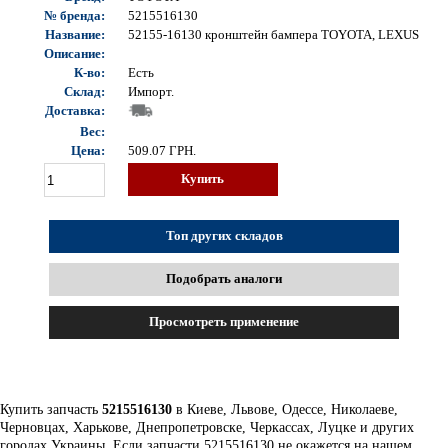
№ бренда:
5215516130
Название:
52155-16130 кронштейн бампера TOYOTA, LEXUS
Описание:
К-во:
Есть
Склад:
Импорт.
Доставка:
Вес:
Цена:
509.07
ГРН.
Купить
Топ других складов
Подобрать аналоги
Просмотреть применение
Купить запчасть
5215516130
в Киеве, Львове, Одессе, Николаеве,
Черновцах, Харькове, Днепропетровске, Черкассах, Луцке и других
городах Украины. Если запчасти 5215516130 не окажется на нашем