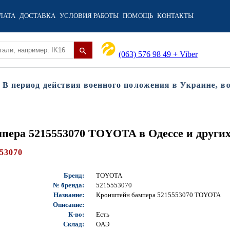
ЛАТА
ДОСТАВКА
УСЛОВИЯ РАБОТЫ
ПОМОЩЬ
КОНТАКТЫ
(063) 576 98 49 + Viber
период действия военного положения в Украине, возм
пера 5215553070 TOYOTA в Одессе и други
53070
Бренд:
TOYOTA
№ бренда:
5215553070
Название:
Кронштейн бампера 5215553070 TOYOTA
Описание:
К-во:
Есть
Склад:
OAЭ