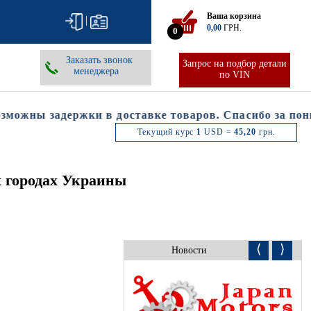
Ваша корзина
|
0,00
ГРН.
0
Заказать звонок
Запрос на подбор детали
менеджера
по VIN
ожны задержки в доставке товаров. Спасибо за поним
Текущий курс
1
USD =
45,20
грн.
х городах Украины
⟨
⟩
Новости