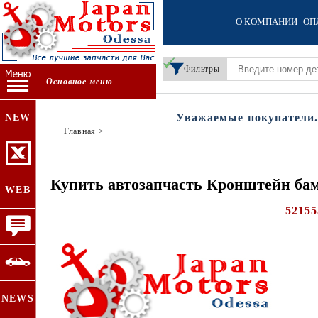
О КОМПАНИИ
ОП
Фильтры
Основное меню
Уважаемые покупатели. В 
NEW
Главная
>
Купить автозапчасть Кронштейн бам
WEB
52155
NEWS