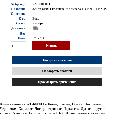
№ бренда:
521560E011
Название:
52156-0E011 кронштейн бампера TOYOTA, LEXUS
Описание:
К-во:
Есть
Склад:
Импорт.
Доставка:
Вес:
Цена:
1227.18
ГРН.
Купить
Топ других складов
Подобрать аналоги
Просмотреть применение
Купить запчасть
521560E011
в Киеве, Львове, Одессе, Николаеве,
Черновцах, Харькове, Днепропетровске, Черкассах, Луцке и других
городах Украины. Если запчасти 521560E011 не окажется на нашем