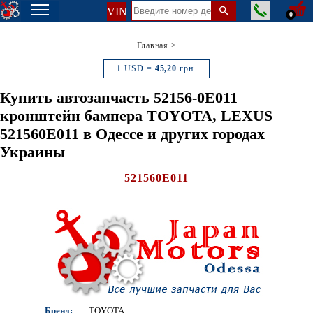
VIN
0
Главная
>
1
USD =
45,20
грн.
Купить автозапчасть 52156-0E011
кронштейн бампера TOYOTA, LEXUS
521560E011 в Одессе и других городах
Украины
521560E011
Бренд:
TOYOTA