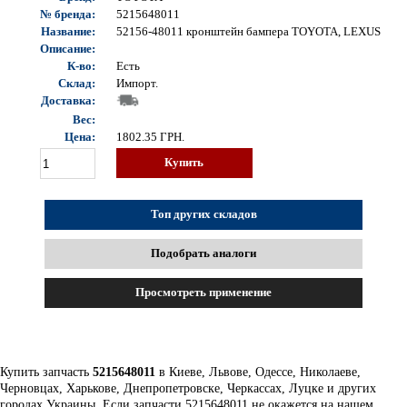
№ бренда:
5215648011
Название:
52156-48011 кронштейн бампера TOYOTA, LEXUS
Описание:
К-во:
Есть
Склад:
Импорт.
Доставка:
Вес:
Цена:
1802.35
ГРН.
Купить
Топ других складов
Подобрать аналоги
Просмотреть применение
Купить запчасть
5215648011
в Киеве, Львове, Одессе, Николаеве,
Черновцах, Харькове, Днепропетровске, Черкассах, Луцке и других
городах Украины. Если запчасти 5215648011 не окажется на нашем