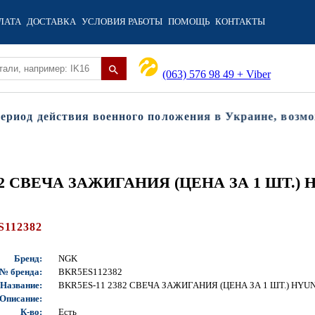
ЛАТА
ДОСТАВКА
УСЛОВИЯ РАБОТЫ
ПОМОЩЬ
КОНТАКТЫ
(063) 576 98 49 + Viber
од действия военного положения в Украине, возможны
382 СВЕЧА ЗАЖИГАНИЯ (ЦЕНА ЗА 1 ШТ.) HY
112382
Бренд:
NGK
№ бренда:
BKR5ES112382
Название:
BKR5ES-11 2382 СВЕЧА ЗАЖИГАНИЯ (ЦЕНА ЗА 1 ШТ.) HYUNDA
Описание:
К-во:
Есть