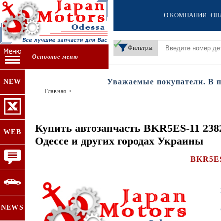
О КОМПАНИИ
ОП
Фильтры
Основное меню
Уважаемые покупатели. В пери
NEW
Главная
>
Купить автозапчасть BKR5ES-11 2
WEB
Одессе и других городах Украины
BKR5ES
NEWS