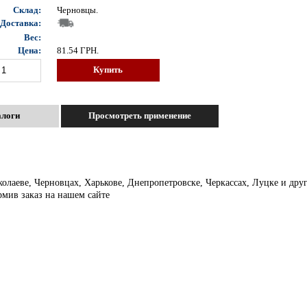
Склад:
Черновцы.
Доставка:
Вес:
Цена:
81.54
ГРН.
Купить
алоги
Просмотреть применение
колаеве, Черновцах, Харькове, Днепропетровске, Черкассах, Луцке и др
рмив заказ на нашем сайте