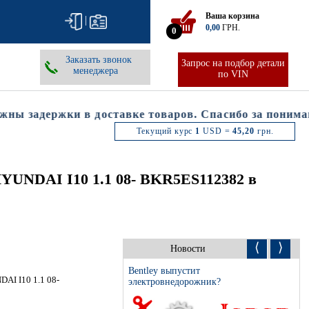
Ваша корзина
|
0,00
ГРН.
0
Заказать звонок
Запрос на подбор детали
менеджера
по VIN
 задержки в доставке товаров. Спасибо за понимани
Текущий курс
1
USD =
45,20
грн.
UNDAI I10 1.1 08- BKR5ES112382 в
⟨
⟩
Новости
Bentley выпустит
I I10 1.1 08-
электровнедорожник?