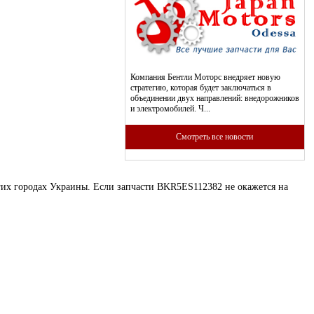
Компания Бентли Моторс внедряет новую
стратегию, которая будет заключаться в
объединении двух направлений: внедорожников
и электромобилей. Ч...
Смотреть все новости
угих городах Украины. Если запчасти BKR5ES112382 не окажется на