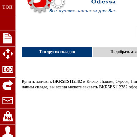
ТОП
Топ других складов
Подобрать ан
Купить запчасть
BKR5ES112382
в Киеве, Львове, Одессе, Ни
нашем складе, вы всегда можете заказать BKR5ES112382 офо