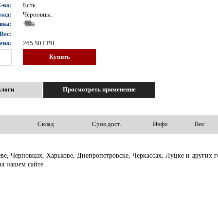
-во:
Есть
лад:
Черновцы.
вка:
Вес:
ена:
265.50
ГРН.
Купить
алоги
Просмотреть применение
Склад
Срок дост.
Инфо
Вес
еве, Черновцах, Харькове, Днепропетровске, Черкассах, Луцке и других
на нашем сайте