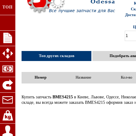
К
ТОП
Ск
Доста
Ц
Топ других складов
Подобрать ан
Номер
Название
Кол-во
Купить запчасть
BMES4215
в Киеве, Львове, Одессе, Никола
складе, вы всегда можете заказать BMES4215 оформив заказ 