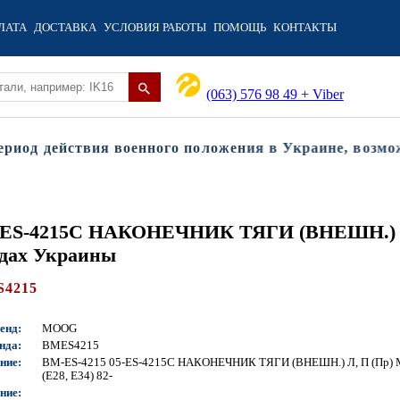
ЛАТА
ДОСТАВКА
УСЛОВИЯ РАБОТЫ
ПОМОЩЬ
КОНТАКТЫ
(063) 576 98 49 + Viber
од действия военного положения в Украине, возможны
05-ES-4215C НАКОНЕЧНИК ТЯГИ (ВНЕШН.) Л
одах Украины
4215
енд:
MOOG
нда:
BMES4215
ние:
BM-ES-4215 05-ES-4215C НАКОНЕЧНИК ТЯГИ (ВНЕШН.) Л, П (Пр)
(E28, E34) 82-
ние: