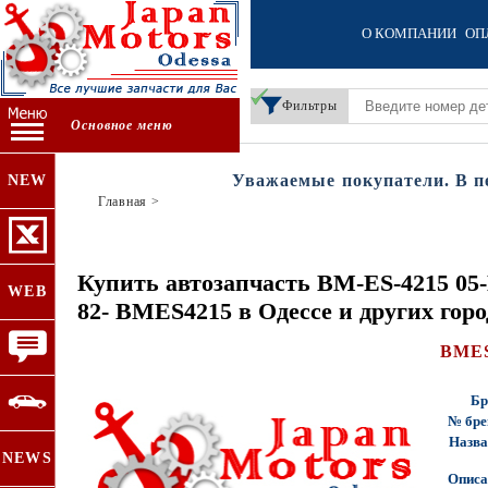
О КОМПАНИИ
ОП
Фильтры
Основное меню
Уважаемые покупатели. В пери
NEW
Главная
>
Купить автозапчасть BM-ES-4215 
WEB
82- BMES4215 в Одессе и других гор
BMES
Бр
№ бре
Назва
NEWS
Описа