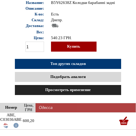
Название:
B5Y62638Z Колодки барабанні задні
Описание:
К-во:
Есть
Склад:
Днепр.
Доставка:
Вес:
Цена:
540.23
ГРН.
Купить
Топ других складов
Подобрать аналоги
Просмотреть применение
Цена,
Номер
ГРН
ABE,
C03036ABE
600,20