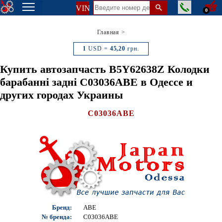
VIN
0
Главная
>
1
USD =
45,20
грн.
Купить автозапчасть B5Y62638Z Колодки
барабанні задні C03036ABE в Одессе и
других городах Украины
C03036ABE
Бренд:
ABE
№ бренда:
C03036ABE