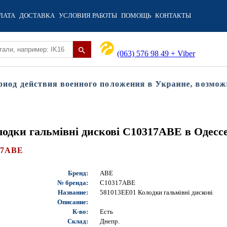
ЛАТА
ДОСТАВКА
УСЛОВИЯ РАБОТЫ
ПОМОЩЬ
КОНТАКТЫ
(063) 576 98 49 + Viber
д действия военного положения в Украине, возможны 
одки гальмівні дискові C10317ABE в Одесс
17ABE
Бренд:
ABE
№ бренда:
C10317ABE
Название:
581013EE01 Колодки гальмівні дискові
Описание:
К-во:
Есть
Склад:
Днепр.