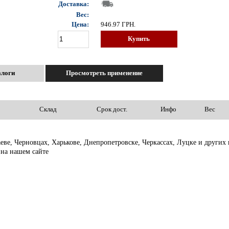
Доставка:
Вес:
Цена:
946.97
ГРН.
Купить
алоги
Просмотреть применение
Склад
Срок дост.
Инфо
Вес
аеве, Черновцах, Харькове, Днепропетровске, Черкассах, Луцке и други
 на нашем сайте