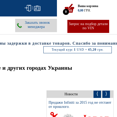
Ваша корзина
|
0,00
ГРН.
0
Заказать звонок
Запрос на подбор детали
менеджера
по VIN
задержки в доставке товаров. Спасибо за понимание.
Текущий курс
1
USD =
45,20
грн.
е и других городах Украины
⟨
⟩
Новости
Продажи Infiniti за 2015 год не отстают
от прошлого.