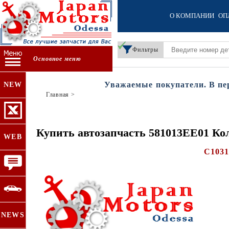
О КОМПАНИИ
ОП
Фильтры
Основное меню
Уважаемые покупатели. В перио
NEW
Главная
>
Купить автозапчасть 581013EE01 Кол
WEB
C103
NEWS