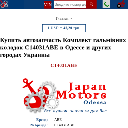
VIN
0
Главная
>
1
USD =
45,20
грн.
Купить автозапчасть Комплект гальмівних
колодок C14031ABE в Одессе и других
городах Украины
C14031ABE
Бренд:
ABE
№ бренда:
C14031ABE