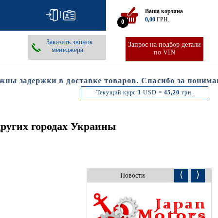
Ваша корзина
|
0,00
ГРН.
0
Заказать звонок
Запрос на подбор детали
менеджера
по VIN
 задержки в доставке товаров. Спасибо за понимани
Текущий курс
1
USD =
45,20
грн.
других городах Украины
⟨
⟩
Новости