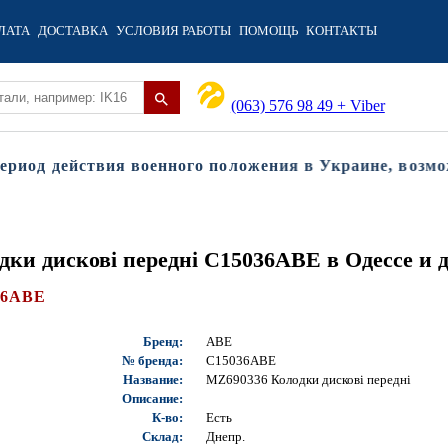
ЛАТА
ДОСТАВКА
УСЛОВИЯ РАБОТЫ
ПОМОЩЬ
КОНТАКТЫ
(063) 576 98 49 + Viber
од действия военного положения в Украине, возможны
ки дискові передні C15036ABE в Одессе и 
36ABE
Бренд:
ABE
№ бренда:
C15036ABE
Название:
MZ690336 Колодки дискові передні
Описание:
К-во:
Есть
Склад:
Днепр.