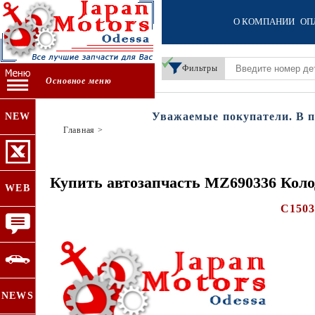
О КОМПАНИИ
ОП
Фильтры
Основное меню
Уважаемые покупатели. В пери
NEW
Главная
>
Купить автозапчасть MZ690336 Колод
WEB
C150
NEWS