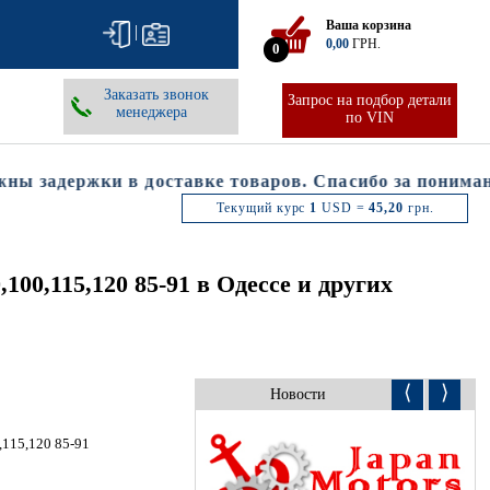
Ваша корзина
|
0,00
ГРН.
0
Заказать звонок
Запрос на подбор детали
менеджера
по VIN
 задержки в доставке товаров. Спасибо за понимание
Текущий курс
1
USD =
45,20
грн.
115,120 85-91 в Одессе и других
⟨
⟩
Новости
15,120 85-91