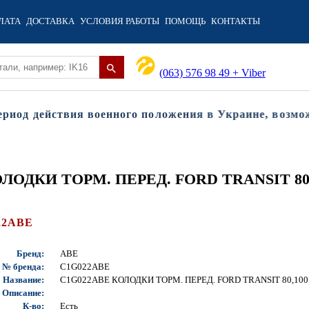
ЛАТА
ДОСТАВКА
УСЛОВИЯ РАБОТЫ
ПОМОЩЬ
КОНТАКТЫ
(063) 576 98 49 + Viber
од действия военного положения в Украине, возможны
ЛОДКИ ТОРМ. ПЕРЕД. FORD TRANSIT 80,100,
22ABE
Бренд:
ABE
№ бренда:
C1G022ABE
Название:
C1G022ABE КОЛОДКИ ТОРМ. ПЕРЕД. FORD TRANSIT 80,100,1
Описание:
К-во:
Есть