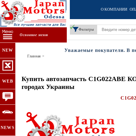
О КОМПАНИИ
ОП
Фильтры
Основное меню
Уважаемые покупатели. В пери
NEW
Главная
>
Купить автозапчасть C1G022ABE КО
WEB
городах Украины
C1G0
NEWS