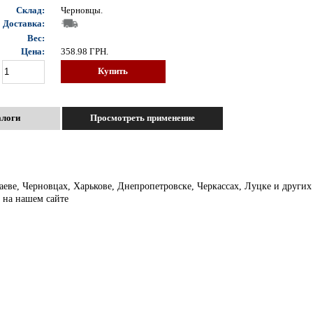
Склад:
Черновцы.
Доставка:
Вес:
Цена:
358.98
ГРН.
Купить
алоги
Просмотреть применение
лаеве, Черновцах, Харькове, Днепропетровске, Черкассах, Луцке и друг
 на нашем сайте