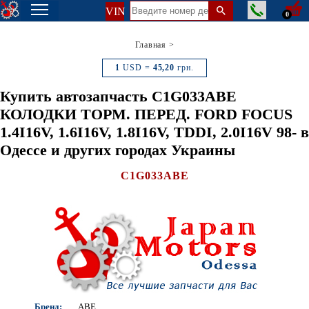
VIN
0
Главная
>
1
USD =
45,20
грн.
Купить автозапчасть C1G033ABE
КОЛОДКИ ТОРМ. ПЕРЕД. FORD FOCUS
1.4I16V, 1.6I16V, 1.8I16V, TDDI, 2.0I16V 98- в
Одессе и других городах Украины
C1G033ABE
Бренд:
ABE