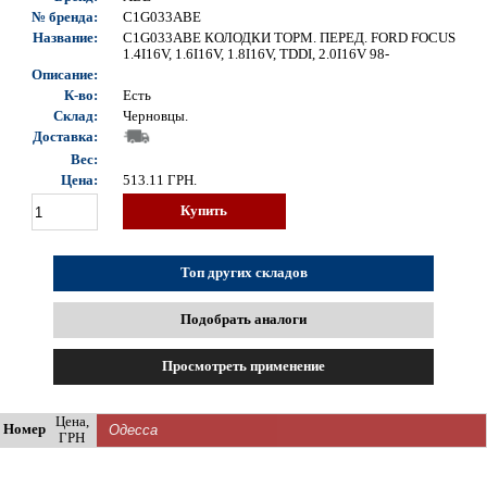
№ бренда:
C1G033ABE
Название:
C1G033ABE КОЛОДКИ ТОРМ. ПЕРЕД. FORD FOCUS
1.4I16V, 1.6I16V, 1.8I16V, TDDI, 2.0I16V 98-
Описание:
К-во:
Есть
Склад:
Черновцы.
Доставка:
Вес:
Цена:
513.11
ГРН.
Купить
Топ других складов
Подобрать аналоги
Просмотреть применение
Цена,
Номер
ГРН