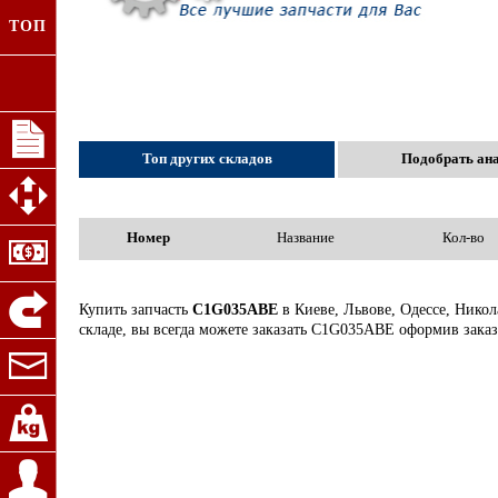
ТОП
Топ других складов
Подобрать ан
Номер
Название
Кол-во
Купить запчасть
C1G035ABE
в Киеве, Львове, Одессе, Нико
складе, вы всегда можете заказать C1G035ABE оформив заказ