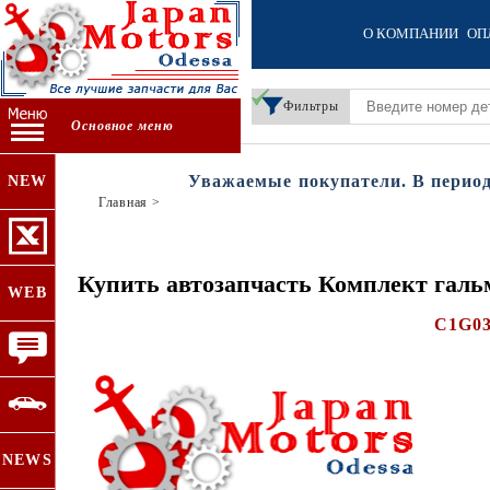
О КОМПАНИИ
ОП
Фильтры
Основное меню
Уважаемые покупатели. В период д
NEW
Главная
>
Купить автозапчасть Комплект галь
WEB
C1G0
NEWS