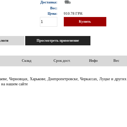
Доставка:
Вес:
Цена:
910.78
ГРН.
Купить
алоги
Просмотреть применение
Склад
Срок дост.
Инфо
Вес
лаеве, Черновцах, Харькове, Днепропетровске, Черкассах, Луцке и друг
 на нашем сайте