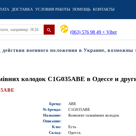
ЛАТА
ДОСТАВКА
УСЛОВИЯ РАБОТЫ
ПОМОЩЬ
КОНТАКТЫ
(063) 576 98 49 + Viber
ействия военного положения в Украине, возможны зад
мівних колодок C1G035ABE в Одессе и друг
35ABE
Бренд:
ABE
№ бренда:
C1G035ABE
Название:
Комплект гальмівних колодок
Описание:
К-во:
Есть
Склад:
Одесса.