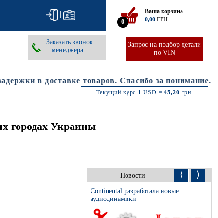
Ваша корзина
|
0,00
ГРН.
0
Заказать звонок
Запрос на подбор детали
менеджера
по VIN
ержки в доставке товаров. Спасибо за понимание.
Текущий курс
1
USD =
45,20
грн.
их городах Украины
⟨
⟩
Новости
Continental разработала новые
аудиодинамики