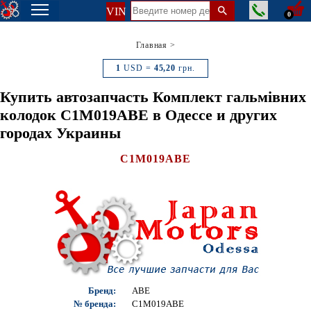
VIN
0
Главная
>
1
USD =
45,20
грн.
Купить автозапчасть Комплект гальмівних
колодок C1M019ABE в Одессе и других
городах Украины
C1M019ABE
Бренд:
ABE
№ бренда:
C1M019ABE