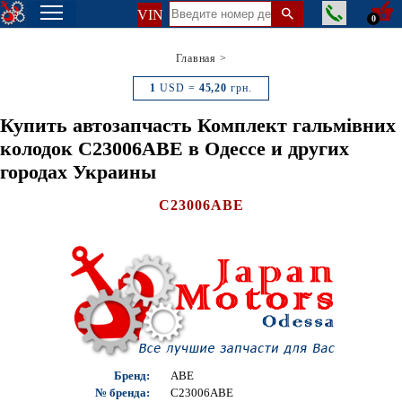
VIN
0
Главная
>
1
USD =
45,20
грн.
Купить автозапчасть Комплект гальмівних
колодок C23006ABE в Одессе и других
городах Украины
C23006ABE
Бренд:
ABE
№ бренда:
C23006ABE