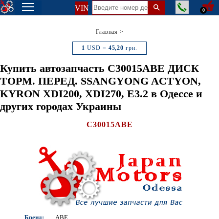
VIN
0
Главная
>
1
USD =
45,20
грн.
Купить автозапчасть C30015ABE ДИСК
ТОРМ. ПЕРЕД. SSANGYONG ACTYON,
KYRON XDI200, XDI270, E3.2 в Одессе и
других городах Украины
C30015ABE
Бренд:
ABE