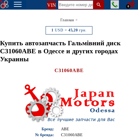
VIN
0
Главная
>
1
USD =
45,20
грн.
Купить автозапчасть Гальмівний диск
C31060ABE в Одессе и других городах
Украины
C31060ABE
Бренд:
ABE
№ бренда:
C31060ABE