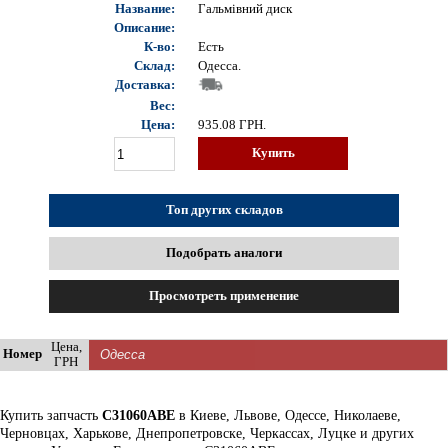
Название:
Гальмівний диск
Описание:
К-во:
Есть
Склад:
Одесса.
Доставка:
Вес:
Цена:
935.08
ГРН.
Купить
Топ других складов
Подобрать аналоги
Просмотреть применение
Цена,
Номер
ГРН
Купить запчасть
C31060ABE
в Киеве, Львове, Одессе, Николаеве,
Черновцах, Харькове, Днепропетровске, Черкассах, Луцке и других