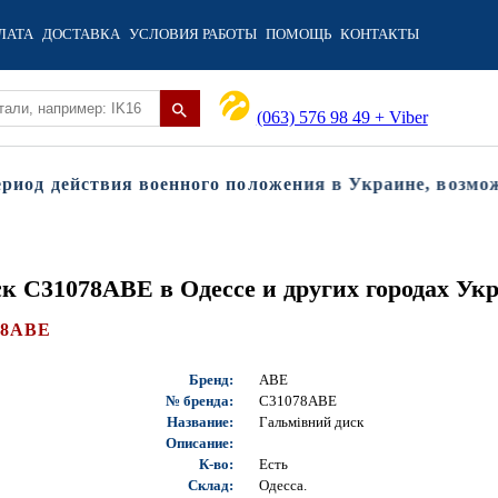
ЛАТА
ДОСТАВКА
УСЛОВИЯ РАБОТЫ
ПОМОЩЬ
КОНТАКТЫ
(063) 576 98 49 + Viber
од действия военного положения в Украине, возможны
ск C31078ABE в Одессе и других городах Ук
78ABE
Бренд:
ABE
№ бренда:
C31078ABE
Название:
Гальмівний диск
Описание:
К-во:
Есть
Склад:
Одесса.