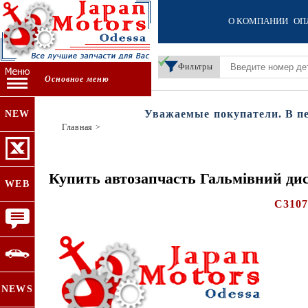
О КОМПАНИИ
ОП
Фильтры
Основное меню
Уважаемые покупатели. В пери
NEW
Главная
>
Купить автозапчасть Гальмівний ди
WEB
C310
NEWS