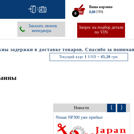
Ваша корзина
|
0,00
ГРН.
0
Заказать звонок
Запрос на подбор детали
менеджера
по VIN
 задержки в доставке товаров. Спасибо за понимание
Текущий курс
1
USD =
45,20
грн.
раины
⟨
⟩
Новости
Nissan NP300 уже прибыл