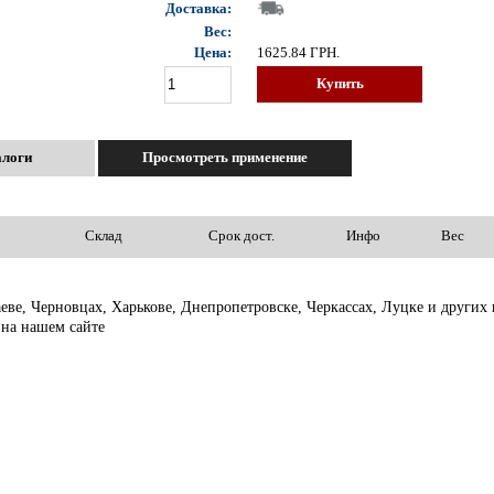
Доставка:
Вес:
Цена:
1625.84
ГРН.
Купить
алоги
Просмотреть применение
Склад
Срок дост.
Инфо
Вес
аеве, Черновцах, Харькове, Днепропетровске, Черкассах, Луцке и други
 на нашем сайте