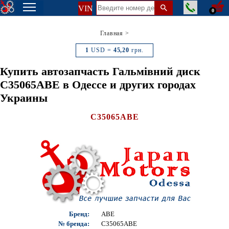
VIN
0
Главная
>
1
USD =
45,20
грн.
Купить автозапчасть Гальмівний диск
C35065ABE в Одессе и других городах
Украины
C35065ABE
Бренд:
ABE
№ бренда:
C35065ABE