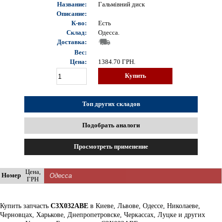
Название:
Гальмівний диск
Описание:
К-во:
Есть
Склад:
Одесса.
Доставка:
Вес:
Цена:
1384.70
ГРН.
Купить
Топ других складов
Подобрать аналоги
Просмотреть применение
Цена,
Номер
ГРН
Купить запчасть
C3X032ABE
в Киеве, Львове, Одессе, Николаеве,
Черновцах, Харькове, Днепропетровске, Черкассах, Луцке и других