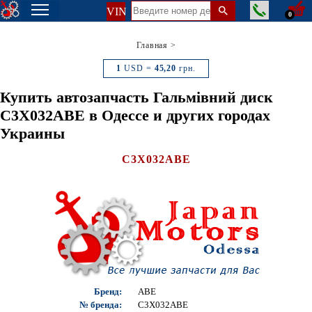
VIN
0
Главная
>
1
USD =
45,20
грн.
Купить автозапчасть Гальмівний диск
C3X032ABE в Одессе и других городах
Украины
C3X032ABE
Бренд:
ABE
№ бренда:
C3X032ABE