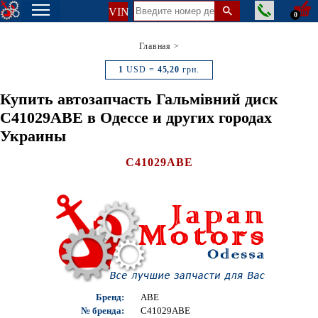
VIN
0
Главная
>
1
USD =
45,20
грн.
Купить автозапчасть Гальмівний диск
C41029ABE в Одессе и других городах
Украины
C41029ABE
Бренд:
ABE
№ бренда:
C41029ABE