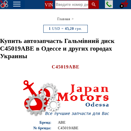
VIN
0
Главная
>
1
USD =
45,20
грн.
Купить автозапчасть Гальмівний диск
C45019ABE в Одессе и других городах
Украины
C45019ABE
Бренд:
ABE
№ бренда:
C45019ABE