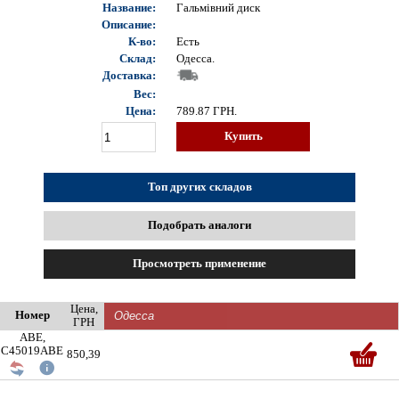
Название:
Гальмівний диск
Описание:
К-во:
Есть
Склад:
Одесса.
Доставка:
Вес:
Цена:
789.87
ГРН.
Купить
Топ других складов
Подобрать аналоги
Просмотреть применение
Цена,
Номер
ГРН
ABE,
C45019ABE
850,39