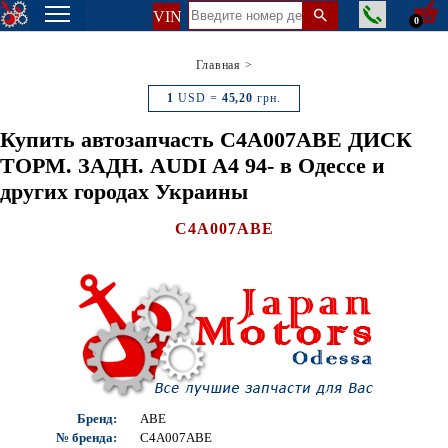
VIN
0
Главная
>
1
USD =
45,20
грн.
Купить автозапчасть C4A007ABE ДИСК
ТОРМ. ЗАДН. AUDI A4 94- в Одессе и
других городах Украины
C4A007ABE
Бренд:
ABE
№ бренда:
C4A007ABE