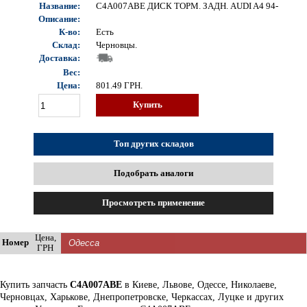
Название:
C4A007ABE ДИСК ТОРМ. ЗАДН. AUDI A4 94-
Описание:
К-во:
Есть
Склад:
Черновцы.
Доставка:
Вес:
Цена:
801.49
ГРН.
Купить
Топ других складов
Подобрать аналоги
Просмотреть применение
Цена,
Номер
ГРН
Купить запчасть
C4A007ABE
в Киеве, Львове, Одессе, Николаеве,
Черновцах, Харькове, Днепропетровске, Черкассах, Луцке и других