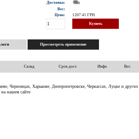
Доставка:
Вес:
Цена:
1207.41
ГРН.
Купить
алоги
Просмотреть применение
Склад
Срок дост.
Инфо
Вес
аеве, Черновцах, Харькове, Днепропетровске, Черкассах, Луцке и друг
 на нашем сайте