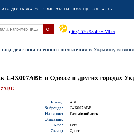
ЛАТА
ДОСТАВКА
УСЛОВИЯ РАБОТЫ
ПОМОЩЬ
КОНТАКТЫ
(063) 576 98 49 + Viber
од действия военного положения в Украине, возможны
ск C4X007ABE в Одессе и других городах У
07ABE
Бренд:
ABE
№ бренда:
C4X007ABE
Название:
Гальмівний диск
Описание:
К-во:
Есть
Склад:
Одесса.