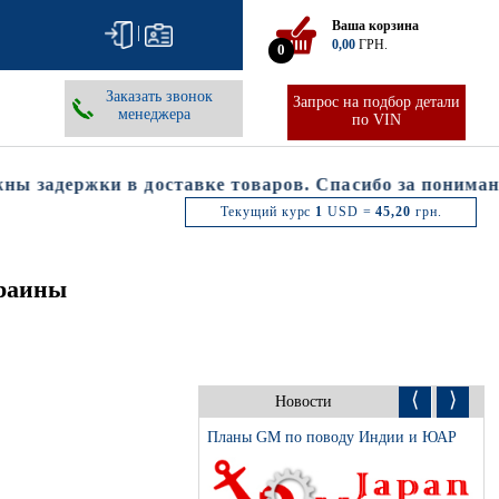
Ваша корзина
|
0,00
ГРН.
0
Заказать звонок
Запрос на подбор детали
менеджера
по VIN
 задержки в доставке товаров. Спасибо за понимание
Текущий курс
1
USD =
45,20
грн.
краины
⟨
⟩
Новости
Планы GM по поводу Индии и ЮАР