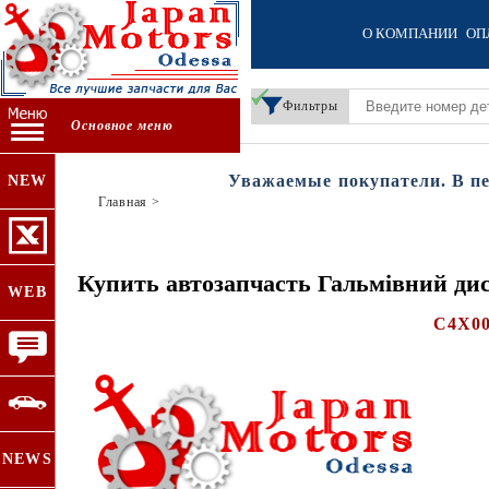
О КОМПАНИИ
ОП
Фильтры
Основное меню
Уважаемые покупатели. В пери
NEW
Главная
>
Купить автозапчасть Гальмівний ди
WEB
C4X0
NEWS