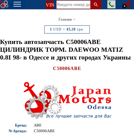
VIN
0
Главная
>
1
USD =
45,20
грн.
Купить автозапчасть C50006ABE
ЦИЛИНДРИК ТОРМ. DAEWOO MATIZ
0.8I 98- в Одессе и других городах Украины
C50006ABE
Бренд:
ABE
№ бренда:
C50006ABE