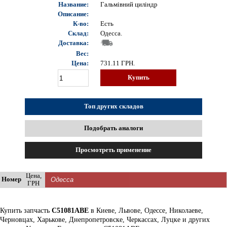
Название:
Гальмівний циліндр
Описание:
К-во:
Есть
Склад:
Одесса.
Доставка:
Вес:
Цена:
731.11
ГРН.
Купить
Топ других складов
Подобрать аналоги
Просмотреть применение
Цена,
Номер
ГРН
Купить запчасть
C51081ABE
в Киеве, Львове, Одессе, Николаеве,
Черновцах, Харькове, Днепропетровске, Черкассах, Луцке и других