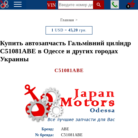
VIN
0
Главная
>
1
USD =
45,20
грн.
Купить автозапчасть Гальмівний циліндр
C51081ABE в Одессе и других городах
Украины
C51081ABE
Бренд:
ABE
№ бренда:
C51081ABE