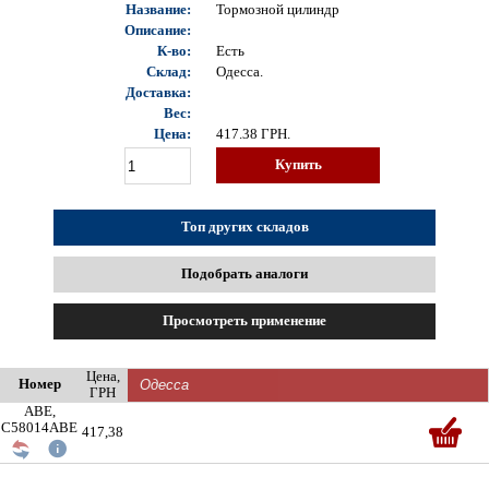
Название:
Тормозной цилиндр
Описание:
К-во:
Есть
Склад:
Одесса.
Доставка:
Вес:
Цена:
417.38
ГРН.
Купить
Топ других складов
Подобрать аналоги
Просмотреть применение
Цена,
Номер
ГРН
ABE,
C58014ABE
417,38