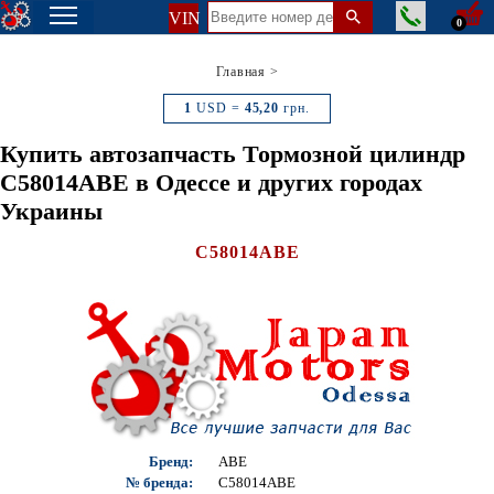
VIN
0
Главная
>
1
USD =
45,20
грн.
Купить автозапчасть Тормозной цилиндр
C58014ABE в Одессе и других городах
Украины
C58014ABE
Бренд:
ABE
№ бренда:
C58014ABE