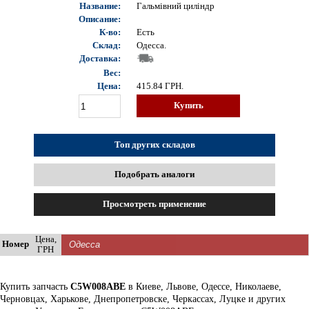
Название:
Гальмівний циліндр
Описание:
К-во:
Есть
Склад:
Одесса.
Доставка:
Вес:
Цена:
415.84
ГРН.
Купить
Топ других складов
Подобрать аналоги
Просмотреть применение
Цена,
Номер
ГРН
Купить запчасть
C5W008ABE
в Киеве, Львове, Одессе, Николаеве,
Черновцах, Харькове, Днепропетровске, Черкассах, Луцке и других