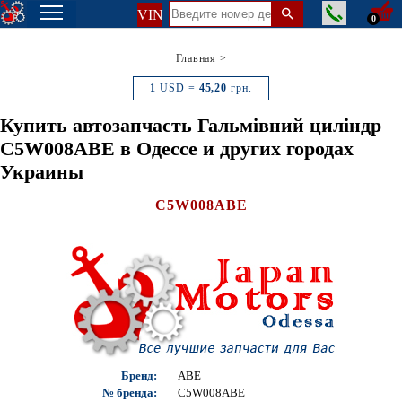
VIN
0
Главная
>
1
USD =
45,20
грн.
Купить автозапчасть Гальмівний циліндр
C5W008ABE в Одессе и других городах
Украины
C5W008ABE
Бренд:
ABE
№ бренда:
C5W008ABE