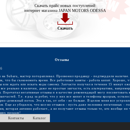
Скачать прайс новых поступлений
интернет магазина JAPAN MOTORS ODESSA
Скачать
Отзывы
16
 на Subaru, мастер поторапливал. Прозвонил продавцу - подтвердили наличие.
ик, что бы съэкономить время. Все работники заняты - работа кипит. Хорошо, ч
ы или ждать или искать коды самому. Запчасти получил в течении 15 минут ож
все реально в наличии, даже не простые запчасти, есть альтернатива, наприме
л. Перечитал негативные отзывы и в качестве рекомендаций могу посоветовать 
апчастей. Т.е. я рад за ребят, что у них все кипит и телефоны вразрыв, остало
рно-денежный поток. Это я так, от себя - не больше. В целом меня все устроил
м. Еще аз убедился, что кол-во отзывов - пусть даже половина негативных - го
я, которая активно работает., а не получают отзывы только те, кто вообще ни 
оших продаж!
Контакты
Каталог