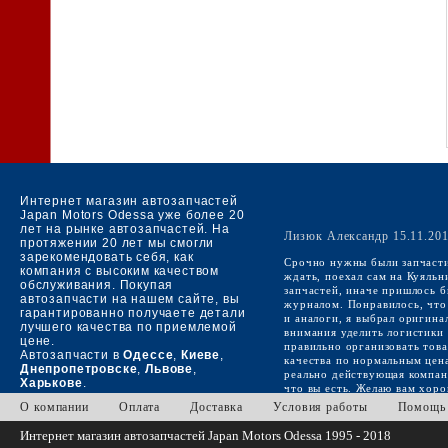
Интернет магазин автозапчастей
Japan Motors Odessa уже более 20
лет на рынке автозапчастей. На
Лизюк Александр 15.11.20
протяжении 20 лет мы смогли
зарекомендовать себя, как
Срочно нужны были запчасти
компания с высоким качеством
ждать, поехал сам на Куяльн
обслуживания. Покупая
запчастей, иначе пришлось б
автозапчасти на нашем сайте, вы
журналом. Понравилось, что 
гарантированно получаете детали
и аналоги, я выбрал оригина
лучшего качества по приемлемой
внимания уделить логистики з
цене.
правильно организовать това
Автозапчасти в
Одессе
,
Киеве
,
качества по нормальным цена
Днепропетровске
,
Львове
,
реально действующая компани
Харькове
.
что вы есть. Желаю вам хор
О компании
Оплата
Доставка
Условия работы
Помощь
Интернет магазин автозапчастей
Japan Motors Odessa 1995 - 2018