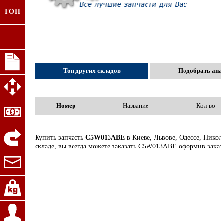
ТОП
Топ других складов
Подобрать ан
Номер
Название
Кол-во
Купить запчасть
C5W013ABE
в Киеве, Львове, Одессе, Нико
складе, вы всегда можете заказать C5W013ABE оформив зака