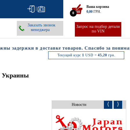
Ваша корзина
|
0,00
ГРН.
0
Заказать звонок
Запрос на подбор детали
менеджера
по VIN
 задержки в доставке товаров. Спасибо за понимани
Текущий курс
1
USD =
45,20
грн.
х Украины
⟨
⟩
Новости