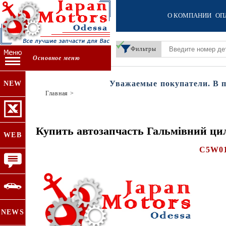
О КОМПАНИИ
ОП
Фильтры
Основное меню
Уважаемые покупатели. В пери
NEW
Главная
>
Купить автозапчасть Гальмівний ци
WEB
C5W0
NEWS