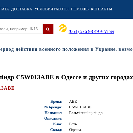
ЛАТА
ДОСТАВКА
УСЛОВИЯ РАБОТЫ
ПОМОЩЬ
КОНТАКТЫ
(063) 576 98 49 + Viber
од действия военного положения в Украине, возможны
ліндр C5W013ABE в Одессе и других города
13ABE
Бренд:
ABE
№ бренда:
C5W013ABE
Название:
Гальмівний циліндр
Описание:
К-во:
Есть
Склад:
Одесса.