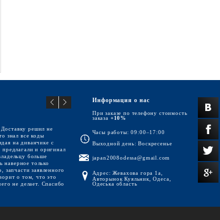
Информация о нас
При заказе по телефону стоимость
заказа
+10%
 Доставку решил не
Часы работы: 09:00–17:00
то знал все коды
идая на диванчике с
Выходной день: Воскресенье
р предлагали и оригинал
владельцу больше
japan2008odessa@gmail.com
сь наверное только
о, запчасти заявленного
Адрес: Жевахова гора 1а,
ворит о том, что это
Авторынок Куяльник, Одеса,
чего не делает. Спасибо
Одеська область