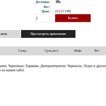
Доставка:
Вес:
Цена:
213.57
ГРН.
Купить
алоги
Просмотреть применение
Склад
Срок дост.
Инфо
Вес
лаеве, Черновцах, Харькове, Днепропетровске, Черкассах, Луцке и дру
з на нашем сайте